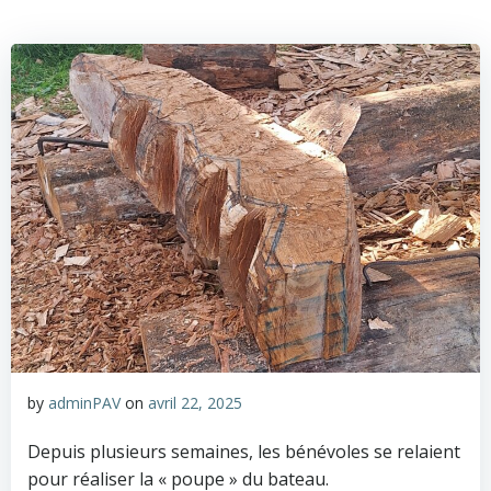
Aller
au
contenu
by
adminPAV
on
avril 22, 2025
Depuis plusieurs semaines, les bénévoles se relaient
pour réaliser la « poupe » du bateau.